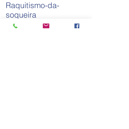
Raquitismo-da-
soqueira
Responsável: Dr. Alfredo Urashima
O diagnóstico do raquitismo da soqueira da
cana-de-açúcar é realizado com o objetivo
de se avaliar a incidência e determinar os
níveis de infecção da bactéria em viveiros de
mudas e canaviais comerciais, fornecendo