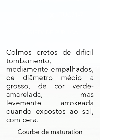
x
TUC71-7
?
VARIEDADE PÚBLICA
Colmos eretos de difícil
tombamento,
mediamente empalhados,
de diâmetro médio a
grosso, de cor verde-
amarelada, mas
levemente arroxeada
quando expostos ao sol,
com cera.
Courbe de maturation