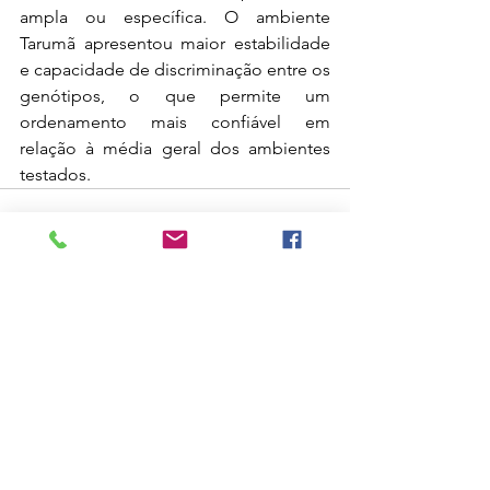
ampla ou específica. O ambiente 
Tarumã apresentou maior estabilidade 
e capacidade de discriminação entre os 
genótipos, o que permite um 
ordenamento mais confiável em 
relação à média geral dos ambientes 
testados.
Últimos meses
dezembro de 2021
(1)
1 post
abril de 2021
(1)
1 post
setembro de 2020
(4)
4 posts
agosto de 2019
(1)
1 post
julho de 2019
(1)
1 post